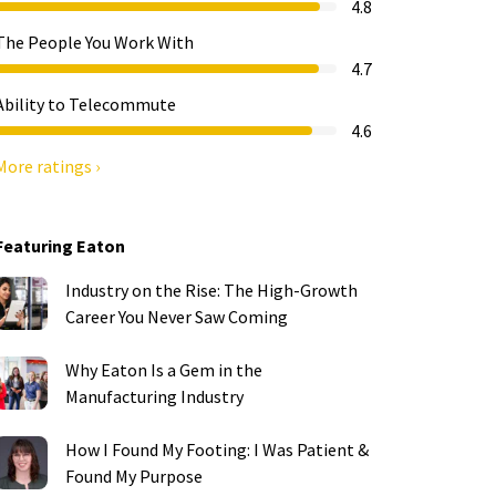
4.8
The People You Work With
4.7
Ability to Telecommute
4.6
More ratings ›
Featuring Eaton
Industry on the Rise: The High-Growth
Career You Never Saw Coming
Why Eaton Is a Gem in the
Manufacturing Industry
How I Found My Footing: I Was Patient &
Found My Purpose