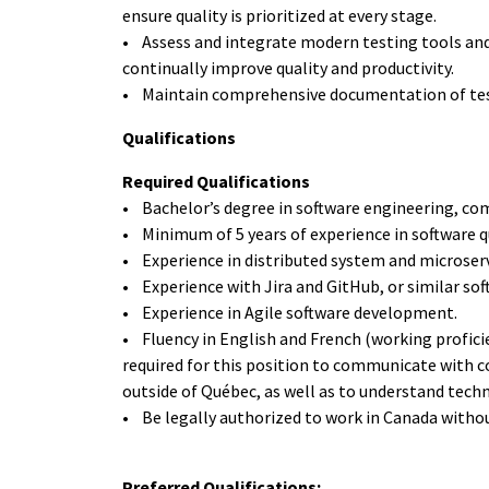
ensure quality is prioritized at every stage.
• Assess and integrate modern testing tools and
continually improve quality and productivity.
• Maintain comprehensive documentation of test 
Qualifications
Required Qualifications
• Bachelor’s degree in software engineering, com
• Minimum of 5 years of experience in software q
• Experience in distributed system and microserv
• Experience with Jira and GitHub, or similar so
• Experience in Agile software development.
• Fluency in English and French (working proficie
required for this position to communicate with c
outside of Québec, as well as to understand techn
• Be legally authorized to work in Canada withou
Preferred Qualifications: