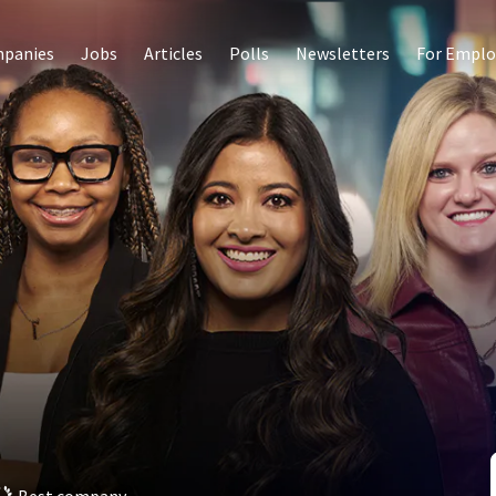
panies
Jobs
Articles
Polls
Newsletters
For Emplo