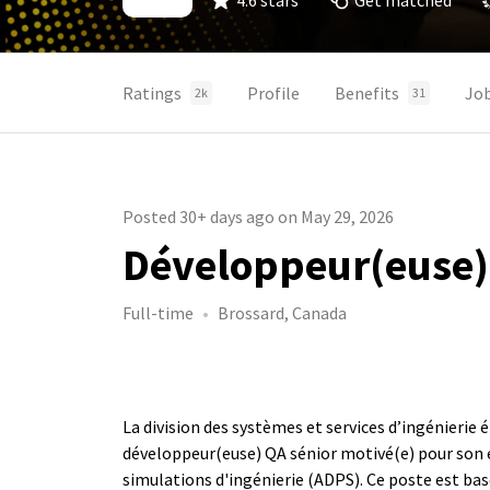
4.6 stars
Get matched
Ratings
Profile
Benefits
Jo
2k
31
Posted 30+ days ago on May 29, 2026
Développeur(euse) 
Full-time
Brossard, Canada
La division des systèmes et services d’ingénierie 
développeur(euse) QA sénior motivé(e) pour son é
simulations d'ingénierie (ADPS). Ce poste est ba