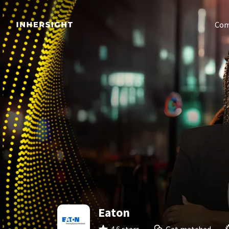
Com
Eaton