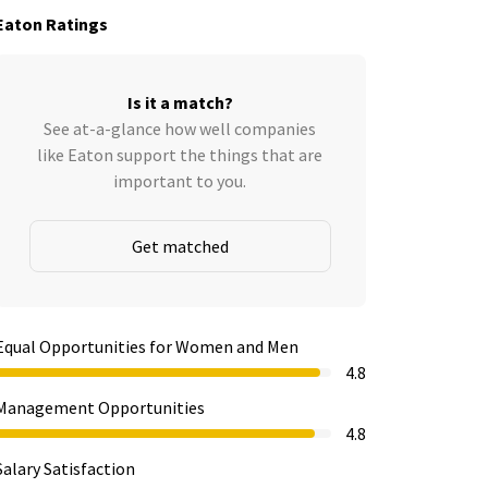
Eaton Ratings
Is it a match?
See at-a-glance how well companies
like Eaton support the things that are
important to you.
Get matched
Equal Opportunities for Women and Men
4.8
Management Opportunities
4.8
Salary Satisfaction