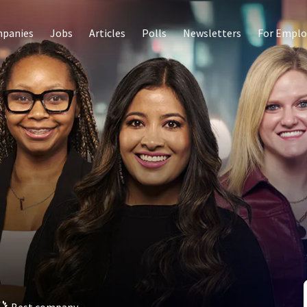
panies
Jobs
Articles
Polls
Newsletters
For Emplo