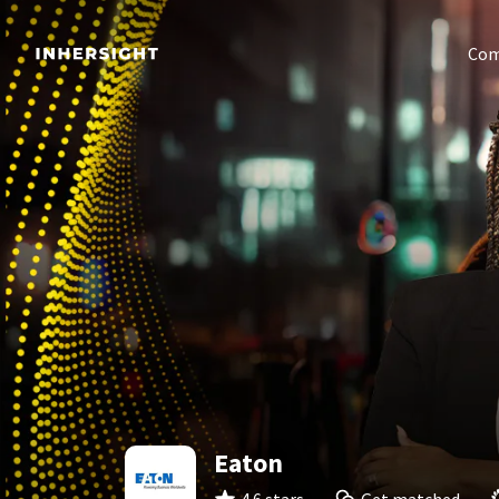
Com
Eaton