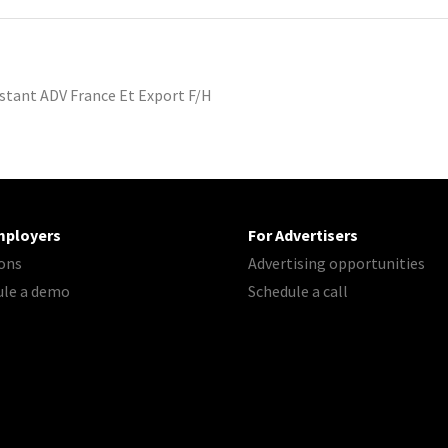
istant ADV France Et Export F/H
mployers
For Advertisers
ons
Advertising opportunities
ule a demo
Schedule a call