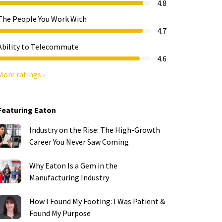
4.8
The People You Work With
4.7
Ability to Telecommute
4.6
More ratings ›
Featuring Eaton
Industry on the Rise: The High-Growth
Career You Never Saw Coming
Why Eaton Is a Gem in the
Manufacturing Industry
How I Found My Footing: I Was Patient &
Found My Purpose