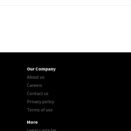
Our Company
About us
Careers
Contact us
Privacy policy
Terms of use
More
Legacy articles