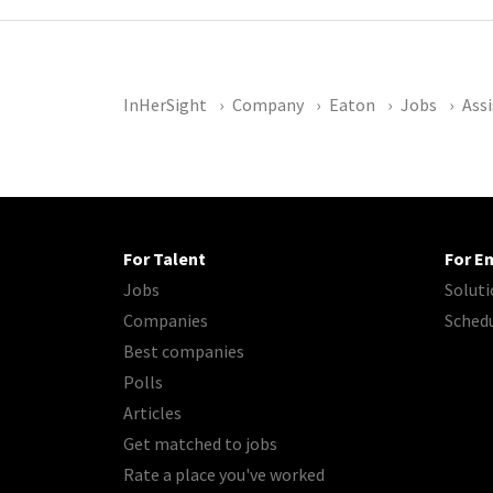
InHerSight
Company
Eaton
Jobs
Ass
For Talent
For E
Jobs
Soluti
Companies
Sched
Best companies
Polls
Articles
Get matched to jobs
Rate a place you've worked