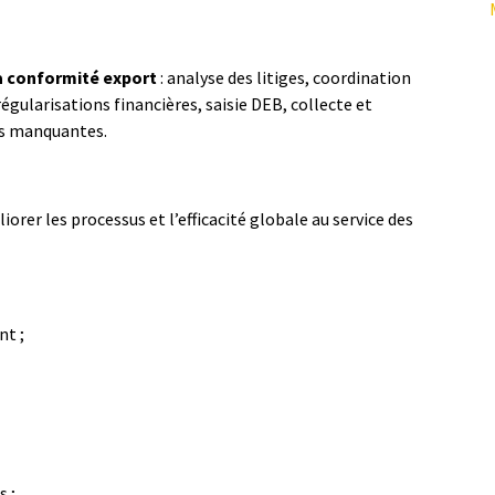
la conformité export
: analyse des litiges, coordination
gularisations financières, saisie DEB, collecte et
ces manquantes.
orer les processus et l’efficacité globale au service des
nt ;
s ;