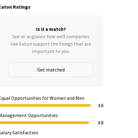
Eaton Ratings
Is it a match?
See at-a-glance how well companies
like Eaton support the things that are
important to you.
Get matched
Equal Opportunities for Women and Men
4.8
Management Opportunities
4.8
Salary Satisfaction