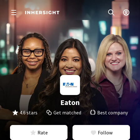
Eaton
4.6 stars
Get matched
Best company
Rate
Follow