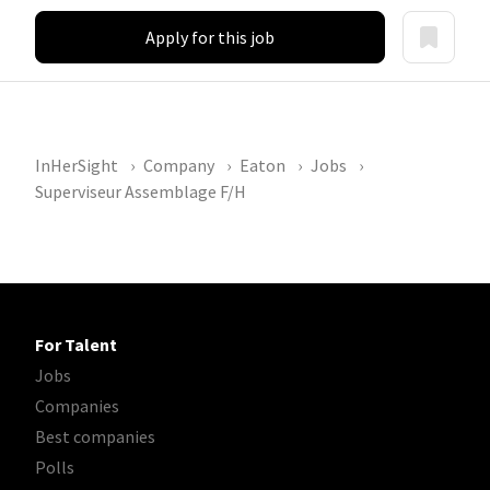
Apply for this job
InHerSight
Company
Eaton
Jobs
Superviseur Assemblage F/H
For Talent
Jobs
Companies
Best companies
Polls